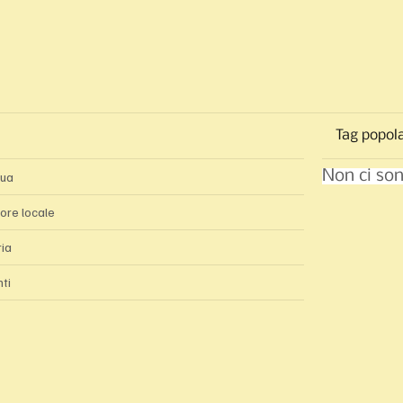
Tag popola
Non ci son
gua
ore locale
ria
nti