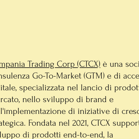
mpania Trading Corp (CTCX)
è una soci
nsulenza Go-To-Market (GTM) e di acce
itale, specializzata nel lancio di prodot
rcato, nello sviluppo di brand e
l'implementazione di iniziative di cresc
ategica. Fondata nel 2021, CTCX suppor
luppo di prodotti end-to-end, la