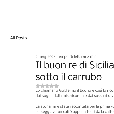
Casa
Culinario
C
All Posts
2 mag 2025
Tempo di lettura: 2 min
Il buon re di Sicil
sotto il carrubo
Valutazione NaN stelle su 5.
Lo chiamano Guglielmo il Buono e così lo ric
dai sogni, dalla misericordia e dai sussurri di
La storia mi è stata raccontata per la prima 
sorseggiavo un caffè appena fuori dalla catte