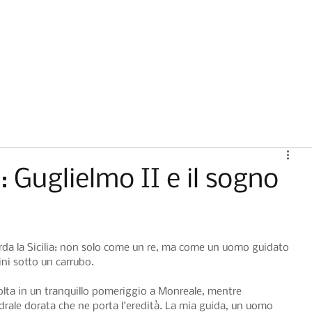
antine
Spiagge
Tradizioni
Lingua
Sapore locale
Storia
Ev
ia: Guglielmo II e il sogno
orda la Sicilia: non solo come un re, ma come un uomo guidato 
vini sotto un carrubo.
volta in un tranquillo pomeriggio a Monreale, mentre 
drale dorata che ne porta l'eredità. La mia guida, un uomo 