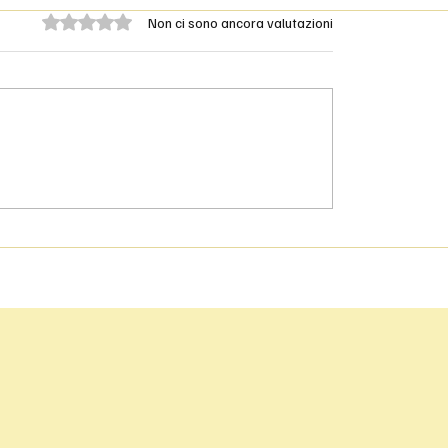
Valutazione 0 stelle su 5.
Non ci sono ancora valutazioni
– Dolci regionali
La prima nuotata: il 
i: Sfogliatella e Babà
ritorno dell’Italia al
m