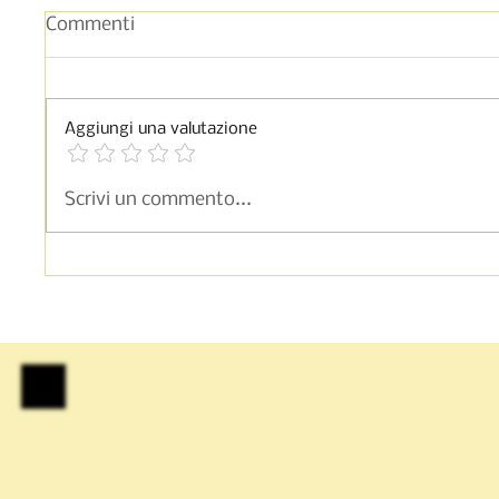
Commenti
Aggiungi una valutazione
Sicilia - Dolci regionali
Napoli 
Scrivi un commento...
italiani: cannoli, cassata e
italian
granita
al Ru