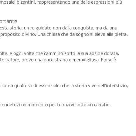
mosaici bizantini, rappresentando una delle espressioni più 
ortante
sta storia: un re guidato non dalla conquista, ma da una 
proposito divino. Una chiesa che da sogno si eleva alla pietra, 
olta, e ogni volta che cammino sotto la sua abside dorata, 
ntocratore, provo una pace strana e meravigliosa. Forse è 
i ricorda qualcosa di essenziale: che la storia vive nell'interstizio, 
a, prendetevi un momento per fermarvi sotto un carrubo. 
.