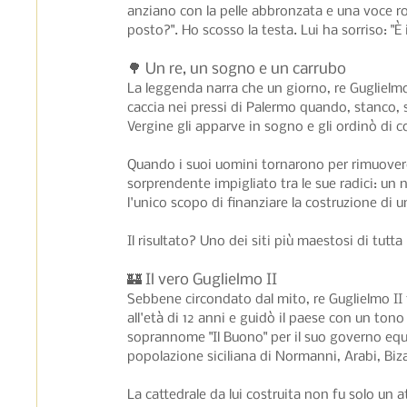
anziano con la pelle abbronzata e una voce roc
posto?". Ho scosso la testa. Lui ha sorriso: "È 
🌳 Un re, un sogno e un carrubo
La leggenda narra che un giorno, re Guglielmo I
caccia nei pressi di Palermo quando, stanco, 
Vergine gli apparve in sogno e gli ordinò di c
Quando i suoi uomini tornarono per rimuovere 
sorprendente impigliato tra le sue radici: u
l'unico scopo di finanziare la costruzione di u
Il risultato? Uno dei siti più maestosi di tutta
🏰 Il vero Guglielmo II
Sebbene circondato dal mito, re Guglielmo II f
all'età di 12 anni e guidò il paese con un to
soprannome "Il Buono" per il suo governo equo
popolazione siciliana di Normanni, Arabi, Biza
La cattedrale da lui costruita non fu solo un 