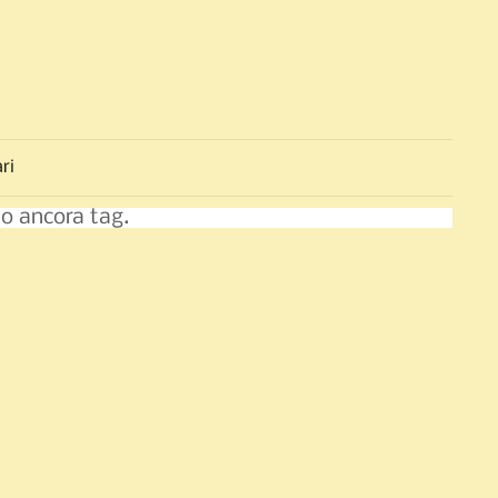
ri
o ancora tag.