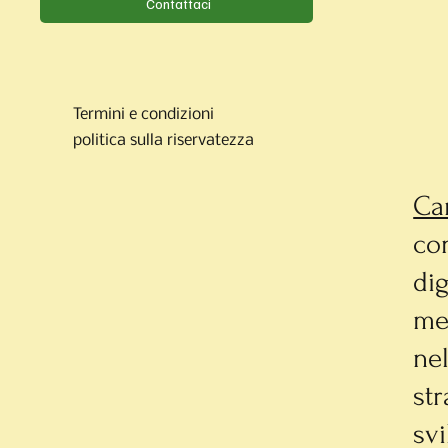
Contattaci
Termini e condizioni
politica sulla riservatezza
Ca
co
dig
me
nel
str
svi