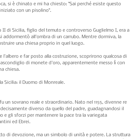
a, si è chinato e mi ha chiesto: "Sai perché esiste questo 
iniziato con un pisolino".
I di Sicilia, figlio del temuto e controverso Guglielmo I, era a 
si addormentò all'ombra di un carrubo. Mentre dormiva, la 
ostruire una chiesa proprio in quel luogo.
l'albero e far posto alla costruzione, scoprirono qualcosa di 
n nascondiglio di monete d'oro, apparentemente messo lì con 
na chiesa.
 la Sicilia: il Duomo di Monreale.
u un sovrano reale e straordinario. Nato nel 1155, divenne re 
no decisamente diverso da quello del padre, guadagnandosi il 
 e gli sforzi per mantenere la pace tra la variegata 
ntini ed Ebrei.
atto di devozione, ma un simbolo di unità e potere. La struttura 