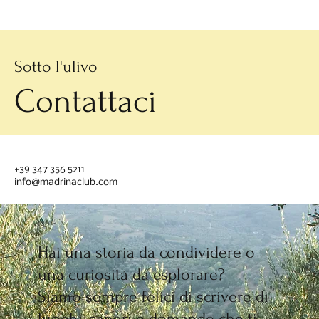
Iscriviti
Sotto l'ulivo
Contattaci
+39 347 356 5211
info@madrinaclub.com
Hai una storia da condividere o
una curiosità da esplorare?
Siamo sempre felici di scrivere di
luoghi, sapori e domande che ti