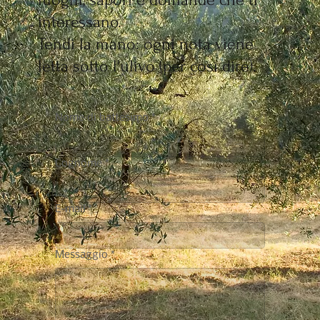
interessano.
Tendi la mano: ogni nota viene
letta sotto l'ulivo (per così dire).
Nome di battesimo
*
Cognome
*
E-mail
*
Messaggio
*