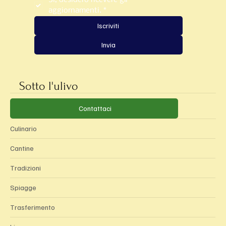
Sì, desidero ricevere gli 
aggiornamenti.
*
Iscriviti
Invia
Sotto l'ulivo
Categorie
Contattaci
Culinario
Cantine
Tradizioni
Spiagge
Trasferimento